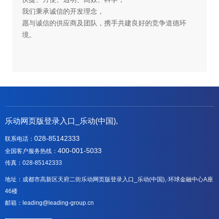
我们秉承诚信的开发理念，
愿与诚信的供应商及团队，携手共建良好的竞争道德环
境。
乐动网页版登录入口_乐动(中国),
028-85142333
联系电话：
400-001-5033
全国客户服务热线：
传真：028-85142333
地址：成都市高新区天府二街乐动网页版登录入口_乐动(中国),·环球金融中心A座
46楼
邮箱：leading@leading-group.cn