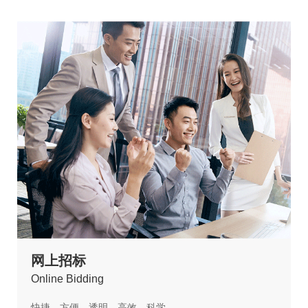
网上招标
O
nline Bidding
快捷、方便、透明、高效、科学，