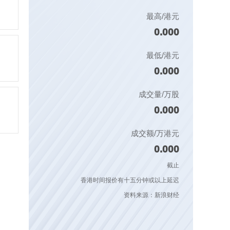
最高/港元
0.000
最低/港元
0.000
成交量/万股
0.000
成交额/万港元
0.000
截止
香港时间报价有十五分钟或以上延迟
资料来源：新浪财经