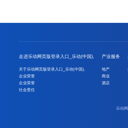
走进乐动网页版登录入口_乐动(中国),
产业服务
关于乐动网页版登录入口_乐动(中国),
地产
企业荣誉
商业
企业荣誉
酒店
社会责任
乐动网