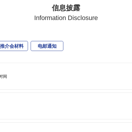
信息披露
Information Disclosure
推介会材料
电邮通知
时间