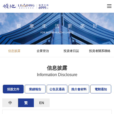
信息披露
企業管治
投資者日誌
投資者關系聯絡
信息披露
Information Disclosure
招股文件
業績報告
公告及通函
推介會材料
電郵通知
中
繁
EN